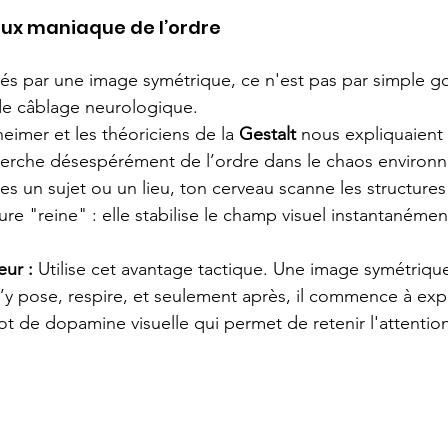
eux maniaque de l’ordre
és par une image symétrique, ce n'est pas par simple goû
de câblage neurologique.
imer et les théoriciens de la 
Gestalt
 nous expliquaient
herche désespérément de l’ordre dans le chaos environn
s un sujet ou un lieu, ton cerveau scanne les structures
ture "reine" : elle stabilise le champ visuel instantanémen
eur :
 Utilise cet avantage tactique. Une image symétriq
s’y pose, respire, et seulement après, il commence à expl
ot de dopamine visuelle qui permet de retenir l'attention