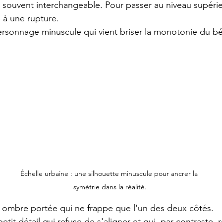
t souvent interchangeable. Pour passer au niveau supérieu
e à une rupture.
ersonnage minuscule qui vient briser la monotonie du b
Échelle urbaine : une silhouette minuscule pour ancrer la 
symétrie dans la réalité.
 ombre portée qui ne frappe que l'un des deux côtés.
etit détail qui refuse de s'aligner et qui, par contraste, r