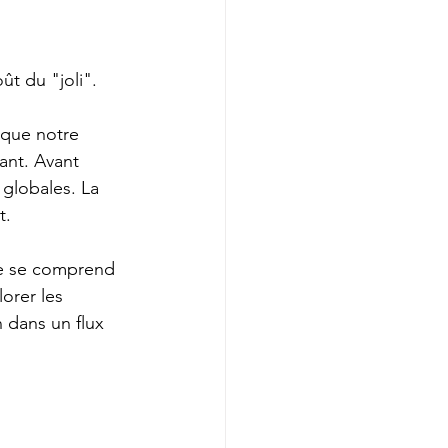
t du "joli". 
 que notre 
ant. Avant 
 globales. La 
t.
ue se comprend 
orer les 
 dans un flux 