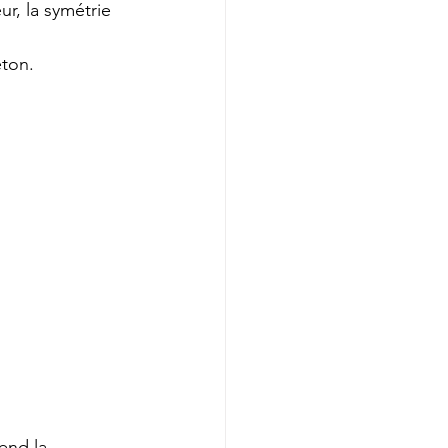
r, la symétrie 
éton.
end la 