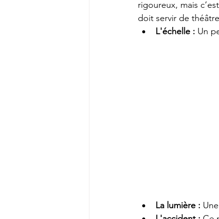
rigoureux, mais c’es
doit servir de théâtr
L'échelle :
 Un p
La lumière :
 Une
L'accident :
 Ce p