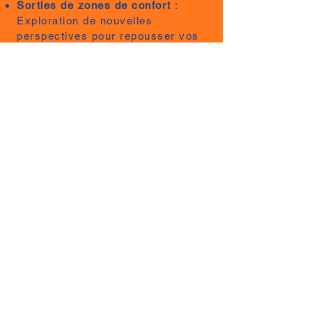
Sorties de zones de confort
:
Exploration de nouvelles
perspectives pour repousser vos
limites créatives.
Mise en place de projets
aboutis :
Élaboration de séries
photographiques complètes et
cohérentes.
Projections collectives
:
Présentation des travaux réalisés
et critiques constructives en
groupe.
Axes de progression
personnalisés
: Identification des
pistes d'amélioration adaptées à
chacun pour continuer à
progresser après le stage.