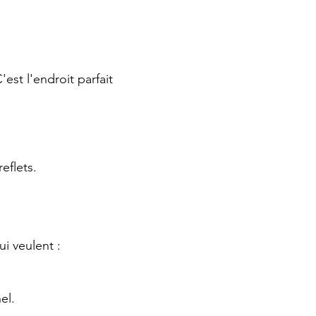
est l'endroit parfait
eflets.
i veulent :
el.