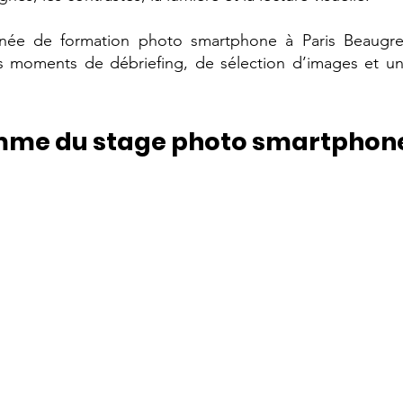
rnée de formation photo smartphone à Paris Beaugrene
s moments de débriefing, de sélection d’images et une
me du stage photo smartphone
Déjeuner
 créatif
Débriefing
Analyse des images réalisées
ition
Sélection photoTravail du
 vue en
regard photographique
 dans le
e.