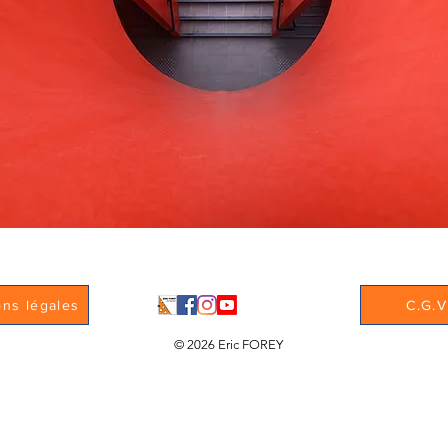
ons légales
C.G.V
© 2026 Eric FOREY