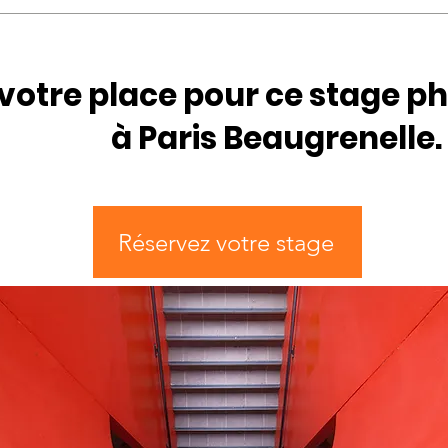
déroulent en petit groupe de 8 maximum afin de permettre u
es échanges et des débriefings efficaces.
votre place pour ce stage 
à Paris Beaugrenelle.
Réservez votre stage