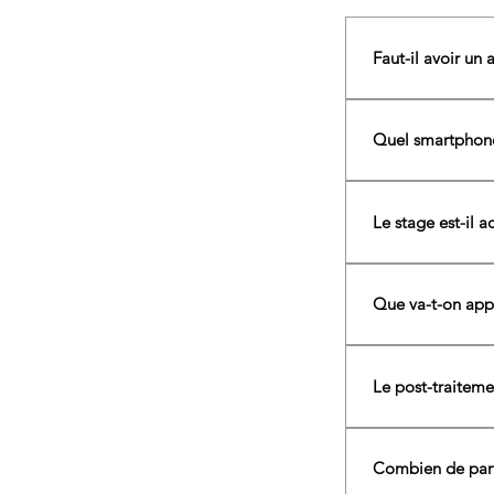
Faut-il avoir un 
Non. Ce stage 
exercices sont 
Quel smartphone f
Tous les smart
Oppo… L’object
Le stage est-il a
forte grâce au r
Oui. Ce cours 
souhaitant amé
Que va-t-on app
la composition 
contemporaine 
Le post-traiteme
Oui. Une partie
lumière, noir e
Combien de parti
fortement conse