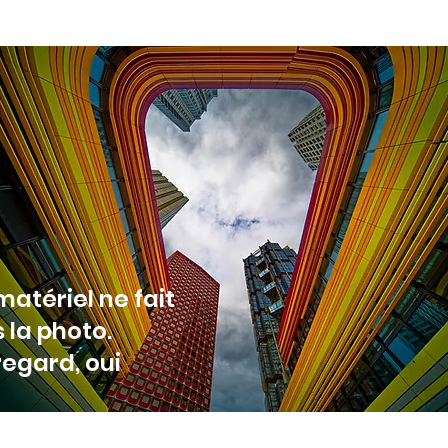
matériel ne fait
 la photo.
regard, oui