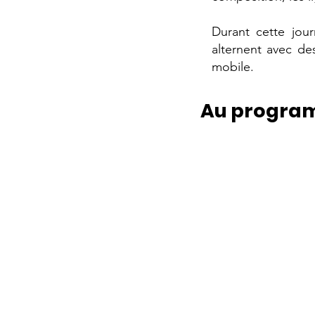
Durant cette jou
alternent avec de
mobile.
Au program
Matin
Briefing technique et
Conseils de cadrage
Exercices de compos
Premières prises de
photographie mobile
quartier Beaugrenell