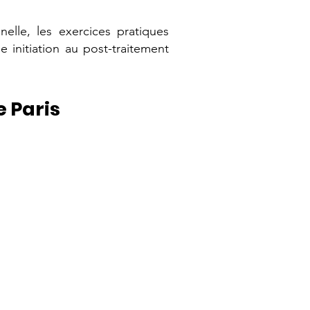
lle, les exercices pratiques
 initiation au post-traitement
 Paris
Après-Midi
Nouvelles prises de vue
autour de la photo urbaine
smartphone
Découverte d’un post-
traitement simple, propre et
efficace.