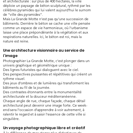
et architecturale : sur plus de 400 hectares, la ville
déploie un paysage de béton sculptural, rythmé par les
célèbres pyramides qui lui valent aujourd’hui le surnom
de “ville des pyramides”.
Mais La Grande Motte n’est pas qu’une succession de
bâtiments. Derrière le béton se cache une ville pensée
comme un espace de vie harmonieux, où l’urbanisme
laisse une place prépondérante à la végétation et aux
respirations naturelles. Ici, le béton est roi, mais la
nature est reine.
Une architecture visionnaire au service de
l’image
Photographier La Grande Motte, c’est plonger dans un
univers graphique et géométrique unique :
Des lignes futuristes qui dialoguent avec le ciel.
Des perspectives puissantes et répétitives qui créent un
rythme visuel.
Des jeux d’ombres et de lumières qui transforment les
bâtiments au fil de la journée.
Des contrastes étonnants entre la monumentalité
architecturale et la douceur méditerranéenne.
Chaque angle de rue, chaque façade, chaque détail
architectural peut devenir une image forte. Ce week-
end sera l’occasion d’apprendre à voir autrement, à
ralentir le regard et à saisir l’essence de cette ville si
singulière.
Un voyage photographique libre et créatif
À la différence de mes stages plus didactiques de