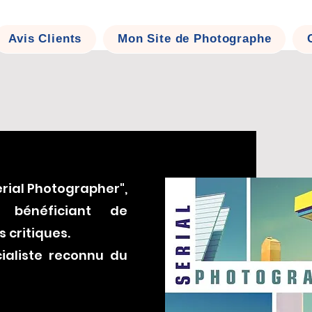
Se connecter
Avis Clients
Mon Site de Photographe
Serial Photographer",
, bénéficiant de
 critiques.
ialiste reconnu du