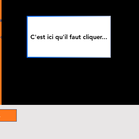
rapher"
C'est ici qu'il faut cliquer...
l dédié
.