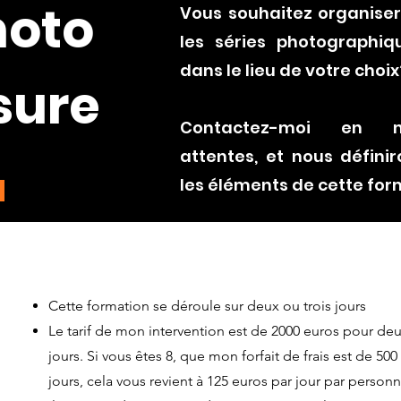
hoto
Vous souhaitez organiser
les séries photographiq
dans le lieu de votre choix
sure
Contactez-moi en m
attentes, et nous défini
les éléments de cette for
Cette formation se déroule sur deux ou trois jours
Le tarif de mon intervention est de 2000 euros pour deux
jours. Si vous êtes 8, que mon forfait de frais est de 50
jours, cela vous revient à 125 euros par jour par personn