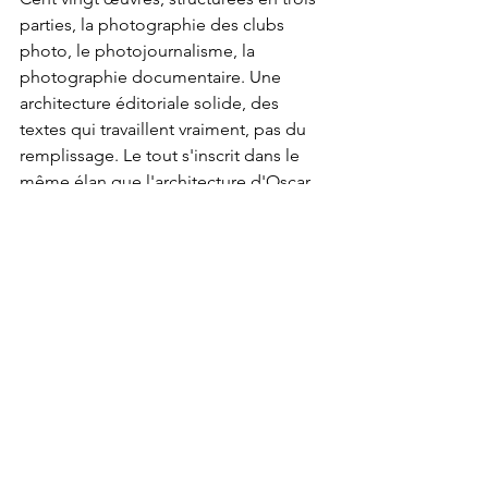
parties, la photographie des clubs 
photo, le photojournalisme, la 
photographie documentaire. Une 
architecture éditoriale solide, des 
textes qui travaillent vraiment, pas du 
remplissage. Le tout s'inscrit dans le 
même élan que l'architecture d'Oscar 
Niemeyer, le cinéma Novo, la Bossa 
Nova, un pays entier qui décide de voir 
autrement, simultanément, dans toutes 
les disciplines. Cette conviction 
collective, je la sens dans chaque 
image.
Ce livre ne m'inspire pas. Il me 
reconnaît.
Si ça voius tente (je n'y ai aucun intérêt 
financier)